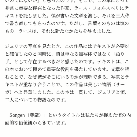
いのではないか」と思ったのです。そこで、この本にとって
非常に重要な存在となった作家、ラース・フォルスベリにテ
キストを託しました。慎が書いた文章を渡し、それを三人称
で書き直してもらったのです。ただし、言葉そのものは慎の
もの。ラースは、それに新たなかたちを与えました。
ジュリアの写真を見たとき、この作品にはテキストが必要だ
と確信したのと同時に、慎は単なる被写体ではなく「語り
手」として存在するべきだと感じたのです。テキストは、こ
の本において極めて重要な役割を果たしています。文章を読
むことで、なぜ彼がそこにいるのかが理解できる。写真とテ
キストが重なり合うことで、この作品は美しい物語（サー
ガ）へと昇華しました。この本は一貫して、ジュリアと慎、
二人についての物語なのです。
「Songen（尊厳）」というタイトルは私たちが捉えた慎の内
面的な価値観からきています。