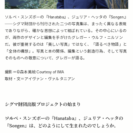
ソルベ・スンズボーの『Hanataba』、ジュリア・ヘッタの『Songen』
──シグマ財団から刊行された二つの写真集は、まったく異なる表現
でありながら、確かな思想によって結ばれている。その中心にいるの
が、両作のデザインと編集を手がけたグレガー・ウルフ・ニルソン
だ。彼が重視するのは「美しい写真」ではなく、「語るべき物語」と
「全体の構想」。写真と本の関係、編集という創造行為、そして写真
そのものへの敬意について、グレガーが語る。
撮影＝©森本美絵 Courtesy of IMA
取材・文＝アイヴァン・ヴァルタニアン
シグマ財団出版プロジェクトの始まり
――ソルベ・スンズボーの『Hanataba』、ジュリア・ヘッタの
『Songen』は、どのようにして生まれたのでしょうか。