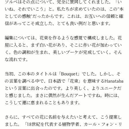
ソルベはその点について、完全に賛同してくれました。「い
いね、それでいこう」と。私たちが求めていたのは、この“本
としての感触”だったからです。これは、お互いへの信頼と確
信があってこそ成立した、とても良い例だと思います。
編集については、花束を作るような感覚で構成しました。花
屋に入ると、まず白い花があり、そこに赤い花が加わってい
く。色の調和が生まれ、美しいブーケが完成していく。そん
な流れです。
当初、この本のタイトルは「Bouquet」でした。しかし、そ
の言葉を調べる中で、日本語で「花束」を意味するHanataba
という言葉に出合ったのです。より美しく、よりユニークだ
と感じました。まさに偶然が生んだアートですね。時には、
こうして運に恵まれることもあります。
さらに、すべての花に名前を与えたいと考えて、こう提案し
ました。 「18世紀を代表する植物学者、カール・フォン・リ