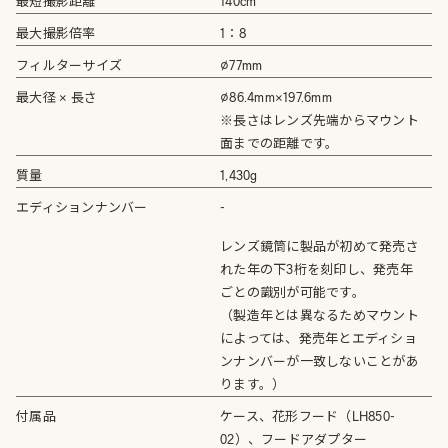
最短撮影距離
140cm
最大撮影倍率
1：8
フィルターサイズ
⌀77mm
最大径 × 長さ
⌀86.4mm×197.6mm
※長さはレンズ先端からマウント
面までの距離です。
質量
1,430g
エディションナンバー
-
レンズ鏡筒に製品が初めて発売さ
れた年の下3桁を刻印し、発売年
ごとの識別が可能です。
（製造年とは異なるためマウント
によっては、発売年とエディショ
ンナンバーが一致しないことがあ
ります。）
付属品
ケース、花形フード（LH850-
02）、フードアダプター