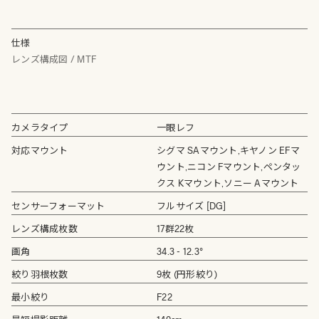
仕様
レンズ構成図 / MTF
カメラタイプ
一眼レフ
対応マウント
シグマ SAマウント,キヤノン EFマ
ウント,ニコン Fマウント,ペンタッ
クス Kマウント,ソニー Aマウント
センサーフォーマット
フルサイズ [DG]
レンズ構成枚数
17群22枚
画角
34.3 - 12.3°
絞り羽根枚数
9枚 (円形絞り)
最小絞り
F22