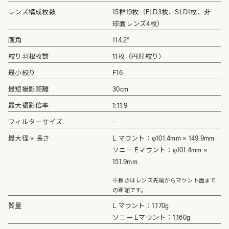
レンズ構成枚数
15群19枚（FLD3枚、SLD1枚、非
球面レンズ4枚）
画角
114.2°
絞り羽根枚数
11枚（円形絞り）
最小絞り
F16
最短撮影距離
30cm
最大撮影倍率
1:11.9
フィルターサイズ
-
最大径 × 長さ
L マウント：φ101.4mm × 149.9mm
ソニー Eマウント：φ101.4mm ×
151.9mm
※長さはレンズ先端からマウント面まで
の距離です。
質量
L マウント：1,170g
ソニー Eマウント：1,160g