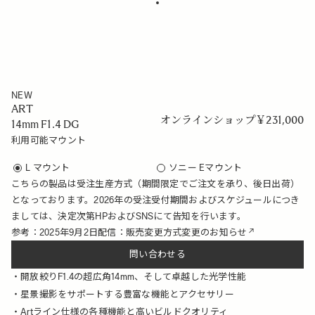
NEW
ART
オンラインショップ
￥
231,000
14mm F1.4 DG
利用可能マウント
L マウント
ソニー Eマウント
こちらの製品は受注生産方式（期間限定でご注文を承り、後日出荷）
となっております。2026年の受注受付期間およびスケジュールにつき
ましては、決定次第HPおよびSNSにて告知を行います。
参考：
2025年9月2日配信：販売変更方式変更のお知らせ
問い合わせる
開放絞りF1.4の超広角14mm、そして卓越した光学性能
星景撮影をサポートする豊富な機能とアクセサリー
Artライン仕様の各種機能と高いビルドクオリティ