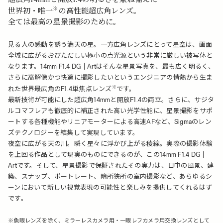
※
世界初・唯一
の高性能超広角レンズ。
全ては最高の星景撮影のために。
見る人の感動を誘う満天の星。一方広角レンズにとって星空は、画面
全域に広がるおびただしい極小の点光源という非常に厳しい被写体と
なります。14mm F1.4 DG | Artはそんな星景写真を、最も広く明るく、
さらに高解像かつ快適に撮影したいというエンジニアの情熱から生ま
※
れた世界最広角のF1.4単焦点レンズ
です。
最新技術が可能にした超広角14mmと開放F1.4の両立。さらに、サジタ
ルコマフレアも徹底的に補正された高い光学性能に、星景撮影をサポ
ートする各種機能やリニアモーターによる高速AFなど、Sigmaのレン
ズテクノロジーを結集して実現しています。
夜空に広がる天の川。瞬く星々に浮かび上がる稜線。実際の撮影体験
を上回る作品として現実のものにできるのが、この14mm F1.4 DG |
Artです。そして、星景撮影で保証されたその実力は、日中の風景、建
築、スナップ、ポートレート、暗所狭所の室内撮影など、あらゆるシ
ーンにおいて新しい視覚表現の可能性と楽しみを提供してくれるはず
です。
※魚眼レンズを除く、ミラーレスカメラ用・一眼レフカメラ用交換レンズとして