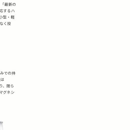
は、「最新の
応するハ
小型・軽
なく投
みでの持
量は
り、限ら
マグネシ