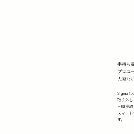
手持ち撮
プロユー
大幅な
Sigma 
取り外し
三脚座取
スマート
す。