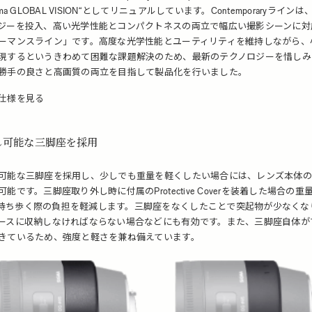
gma GLOBAL VISION“としてリニュアルしています。Contemporaryライン
ジーを投入、高い光学性能とコンパクトネスの両立で幅広い撮影シーンに対
ーマンスライン」です。高度な光学性能とユーティリティを維持しながら、
現するというきわめて困難な課題解決のため、最新のテクノロジーを惜しみ
勝手の良さと高画質の両立を目指して製品化を行いました。
仕様を見る
し可能な三脚座を採用
可能な三脚座を採用し、少しでも重量を軽くしたい場合には、レンズ本体の
能です。三脚座取り外し時に付属のProtective Coverを装着した場合の重
0g。持ち歩く際の負担を軽減します。三脚座をなくしたことで突起物が少なくな
ースに収納しなければならない場合などにも有効です。また、三脚座自体が
きているため、強度と軽さを兼ね備えています。