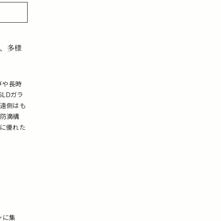
に、多様
運びや長時
LDガラ
遠側はも
防滴構
に優れた
インに集