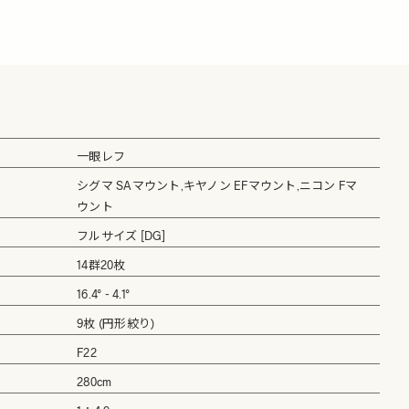
一眼レフ
シグマ SAマウント,キヤノン EFマウント,ニコン Fマ
ウント
フルサイズ [DG]
14群20枚
16.4° - 4.1°
9枚 (円形絞り)
F22
280cm