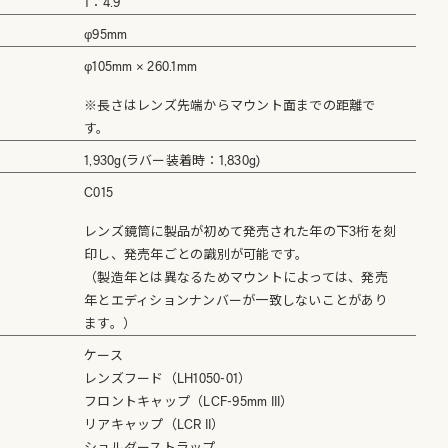
1：4.9
φ95mm
φ105mm × 260.1mm
※長さはレンズ先端からマウント面までの距離で
す。
1,930g(ラバー装着時：1,830g)
C015
レンズ鏡筒に製品が初めて発売された年の下3桁を刻
印し、発売年ごとの識別が可能です。
（製造年とは異なるためマウントによっては、発売
年とエディションナンバーが一致しないことがあり
ます。）
ケース
レンズフード（LH1050-01）
フロントキャップ（LCF-95mm III）
リアキャップ（LCR II）
ショルダーストラップ