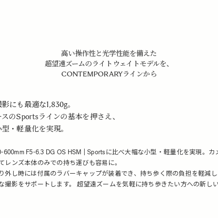
高い操作性と光学性能を備えた
超望遠ズームのライトウェイトモデルを、
CONTEMPORARYラインから
影にも最適な1,830g。
スのSportsラインの基本を押さえ、
小型・軽量化を実現。
150-600mm F5-6.3 DG OS HSM | Sportsに比べ大幅な小型・軽量化を実現
てレンズ本体のみでの持ち運びも容易に。
り外し時には付属のラバーキャップが装着でき、持ち歩く際の負担を軽減し
な撮影をサポートします。 超望遠ズームを気軽に持ち歩きたい方への新し