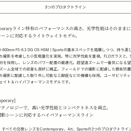
3つのプロダクトライン
emporaryライン特有のパフォーマンスの高さ。光学性能はそのまま
シーンに対応するライトウェイトモデル。
150-600mm F5-6.3 DG OS HSM | Sportsの基本スペックを踏襲しつつ、持ち
ち撮影を考慮した小型軽量化を実現。特に光学性能を重視。FLDガラスと、S
材を採用し、レンズのパワー配置の最適化。超望遠ズームで一番気になる望
ズーム全域での収差も良好に補正。フィールドでの撮影に配慮した簡易防塵
ち撮影に配慮した取り外し可能な三脚座などの機構も採用。ユーザビリティ
ェイト＆ハイパフォーマンスモデルです。
porary]
テクノロジーで、高い光学性能とコンパクトネスを両立。
撮影シーンに対応するハイパフォーマンスライン
は、すべての交換レンズをContemporary、Art、Sportsの3つのプロダクトラ