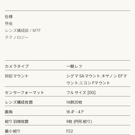
仕様
特長
レンズ構成図 / MTF
テクノロジー
カメラタイプ
一眼レフ
対応マウント
シグマ SAマウント,キヤノン EFマ
ウント,ニコン Fマウント
センサーフォーマット
フルサイズ [DG]
レンズ構成枚数
14群20枚
画角
16.4° - 4.1°
絞り羽根枚数
9枚 (円形絞り)
最小絞り
F22