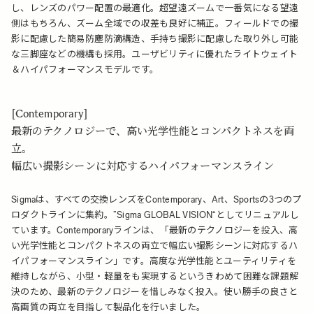
し、レンズのパワー配置の最適化。超望遠ズームで一番気になる望遠
側はもちろん、ズーム全域での収差も良好に補正。フィールドでの撮
影に配慮した簡易防塵防滴構造、手持ち撮影に配慮した取り外し可能
な三脚座などの機構も採用。ユーザビリティに優れたライトウェイト
＆ハイパフォーマンスモデルです。
[Contemporary]
最新のテクノロジーで、高い光学性能とコンパクトネスを両
立。
幅広い撮影シーンに対応するハイパフォーマンスライン
Sigmaは、すべての交換レンズをContemporary、Art、Sportsの3つのプ
ロダクトラインに集約。”Sigma GLOBAL VISION“としてリニュアルし
ています。Contemporaryラインは、「最新のテクノロジーを投入、高
い光学性能とコンパクトネスの両立で幅広い撮影シーンに対応するハ
イパフォーマンスライン」です。高度な光学性能とユーティリティを
維持しながら、小型・軽量をも実現するというきわめて困難な課題解
決のため、最新のテクノロジーを惜しみなく投入。使い勝手の良さと
高画質の両立を目指して製品化を行いました。