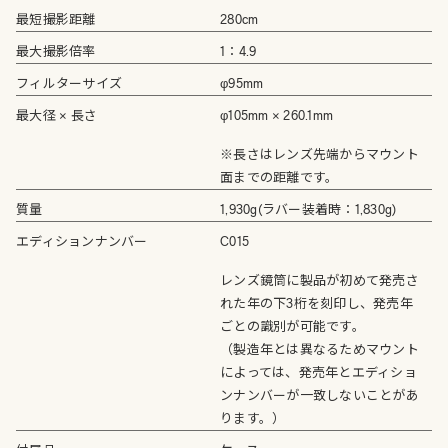
最短撮影距離
280cm
最大撮影倍率
1：4.9
フィルターサイズ
φ95mm
最大径 × 長さ
φ105mm × 260.1mm
※長さはレンズ先端からマウント
面までの距離です。
質量
1,930g(ラバー装着時：1,830g)
エディションナンバー
C015
レンズ鏡筒に製品が初めて発売さ
れた年の下3桁を刻印し、発売年
ごとの識別が可能です。
（製造年とは異なるためマウント
によっては、発売年とエディショ
ンナンバーが一致しないことがあ
ります。）