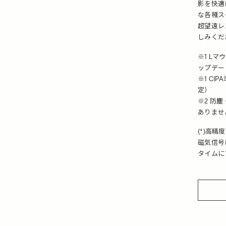
影を快適
な各種ス
超望遠レ
しみくだ
※1 Lマ
ップデー
※1 CI
定）
※2 防
ありませ
(*)高精
磁気信号
タイムに