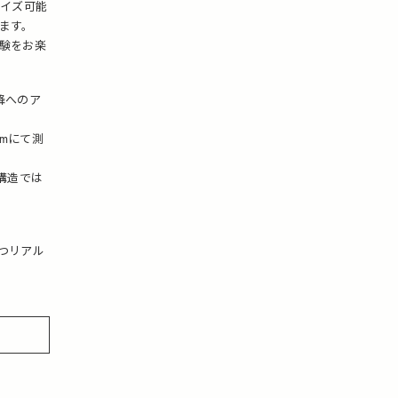
マイズ可能
ます。
験をお楽
以降へのア
mmにて測
構造では
つリアル