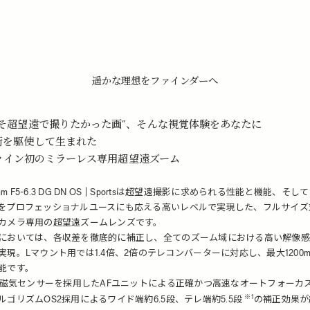
遥かな理想をファインダーへ
こそ超望遠で撮りたかった画”、そんな視覚体験をあなたに
術を駆使して生まれた
tsライン初のミラーレス専用超望遠ズーム
00mm F5-6.3 DG DN OS | Sportsは超望遠撮影に求められる性能と機能、そ
をプロフェッショナルユースにも応える高いレベルで実現した、フルサイズ
カメラ専用の超望遠ズームレンズです。
においては、各収差を徹底的に補正し、全てのズーム域における高い解像感
実現。Lマウント用では1.4倍、2倍のテレコンバーターに対応し、最大1200m
能です。
度磁気センサー
を採用したAFユニットによる正確かつ高速なオートフォーカ
※1
ルゴリズムOS2採用によるワイド端約6.5段、テレ端約5.5段
の補正効果が