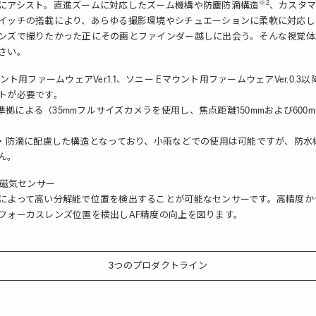
※2
にアシスト。直進ズームに対応したズーム機構や防塵防滴構造
、カスタ
イッチの搭載により、あらゆる撮影環境やシチュエーションに柔軟に対応し
ンズで撮りたかった正にその画とファインダー越しに出会う。そんな視覚体
さい。
ウント用ファームウェアVer.1.1、ソニー Eマウント用ファームウェアVer.0.3
トが必要です。
PA準拠による（35mmフルサイズカメラを使用し、焦点距離150mmおよび600
塵・防滴に配慮した構造となっており、小雨などでの使用は可能ですが、防水
ん。
度磁気センサー
によって高い分解能で位置を検出することが可能なセンサーです。高精度か
フォーカスレンズ位置を検出しAF精度の向上を図ります。
3つのプロダクトライン