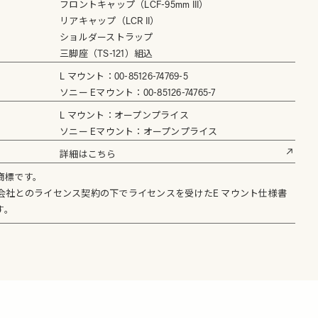
フロントキャップ（LCF-95mm III）
リアキャップ（LCR II）
ショルダーストラップ
三脚座（TS-121）組込
L マウント：00-85126-74769-5
ソニー Eマウント：00-85126-74765-7
L マウント：オープンプライス
ソニー Eマウント：オープンプライス
詳細はこちら
商標です。
式会社とのライセンス契約の下でライセンスを受けたE マウント仕様書
す。