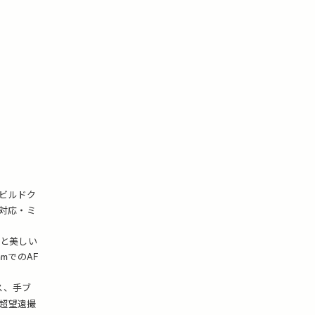
してビルドク
対応・ミ
と美しい
mでのAF
ス、手ブ
超望遠撮