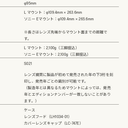
φ95mm
L マウント：φ109.4mm × 263.6mm
ソニー Eマウント：φ109.4mm × 265.6mm
※長さはレンズ先端からマウント面までの距離で
す。
L マウント：2,100g（三脚座込）
ソニー Eマウント：2,100g（三脚座込）
S021
レンズ鏡筒に製品が初めて発売された年の下3桁を刻
印し、発売年ごとの識別が可能です。
（製造年とは異なるためマウントによっては、発売
年とエディションナンバーが一致しないことがあり
ます。）
ケース
レンズフード（LH1034-01）
カバーレンズキャップ（LC-747E）