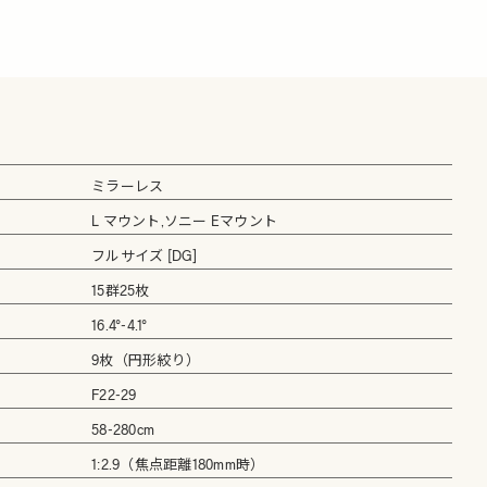
ミラーレス
L マウント,ソニー Eマウント
フルサイズ [DG]
15群25枚
16.4°-4.1°
9枚（円形絞り）
F22-29
58-280cm
1:2.9（焦点距離180mm時）