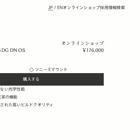
JP
/
EN
オンラインショップ
採用情報
検索
オンラインショップ
3 DG DN OS
￥
176,000
ソニー Eマウント
購入する
のない光学性能
充実の機能
された高いビルドクオリティ