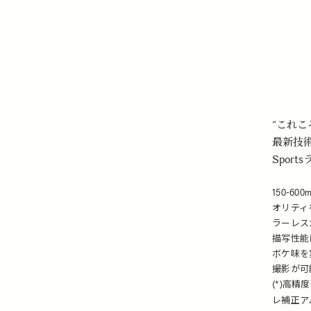
“これ
最新技
Spor
150-6
オリティ
ラーレス
描写性能
ボケ味を
撮影が可
(*)高精
レ補正ア