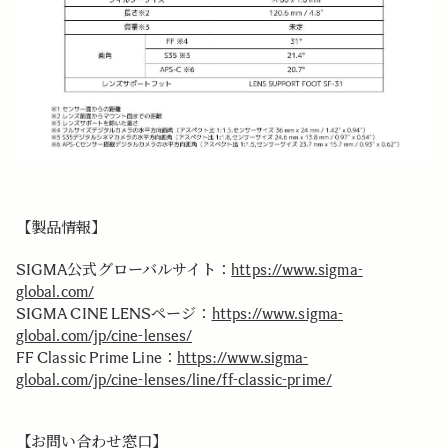
【製品情報】
SIGMA公式グローバルサイト：
https://www.sigma-
global.com/
SIGMA CINE LENSページ：
https://www.sigma-
global.com/jp/cine-lenses/
FF Classic Prime Line：
https://www.sigma-
global.com/jp/cine-lenses/line/ff-classic-prime/
【お問い合わせ窓口】