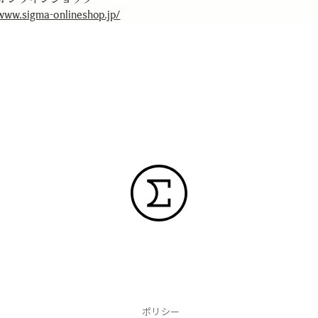
/www.sigma-onlineshop.jp/
ポリシー