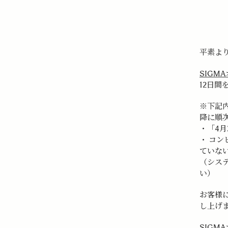
平素よ
SIGM
12日
※下記
降に順
・「4月
・ コ
ていな
（シス
い）
お客様
し上げ
SIGM