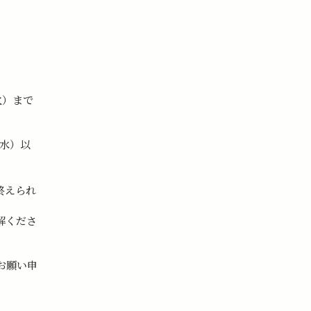
。
火）まで
（水）以
終えられ
解くださ
お願い申