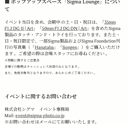
■ ポップアップスペース「Sigma Lounge」につい
て
イベント当日を含め、会期中 の土・日・祝日は、「
35mm
F1.2 DG II | Art
」「
50mm F1.2 DG DN | Art
」を含めたSigma
製品のタッチ・アンド・トライを行っております。また土・
日・祝日限定で、一部Sigma製品およびSigma Foundation刊
行の写真集（「
Hanataba
」「
Songen
」）をご購入いただけ
ます 。ご希望の際は会場スタッフにお尋ねください 。
※物販に関するご注意点
会場での販売はキャッシュレス決済のみとなります 。
また、免税対象外となりますので、あらかじめご了承ください 。
イベントに関するお問い合わせ
株式会社シグマ イベント事務局
Mail:
event@sigma-photo.co.jp
※お問い合わせはメールにてお願いいたします。