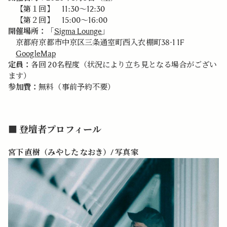
【第１回】 11:30～12:30
【第２回】 15:00～16:00
開催場所：
「
Sigma Lounge
」
京都府京都市中京区三条通室町西入衣棚町38-1 1F
GoogleMap
定員：
各回 20名程度（状況により立ち見となる場合がござい
ます）
参加費：
無料（事前予約不要）
■ 登壇者プロフィール
宮下 直樹（みやした なおき）/ 写真家