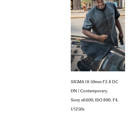
SIGMA 18-50mm F2.8 DC
DN | Contemporary,
Sony α6600, ISO 800, F4,
1/1250s