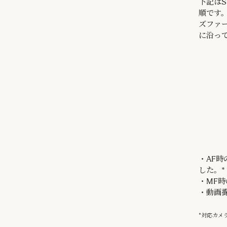
下記はS
順です
ズファ
に沿っ
・AF
した。*
・MF
・動画
*対応カメ