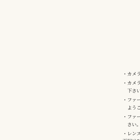
カメ
カメ
下さ
ファ
よう
ファ
さい
レン