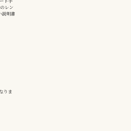
デート手
合のレン
い説明書
なりま