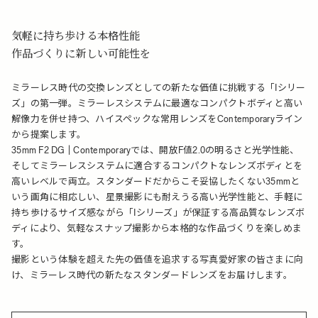
気軽に持ち歩ける本格性能
作品づくりに新しい可能性を
ミラーレス時代の交換レンズとしての新たな価値に挑戦する「Iシリー
ズ」の第一弾。ミラーレスシステムに最適なコンパクトボディと高い
解像力を併せ持つ、ハイスペックな常用レンズをContemporaryライン
から提案します。
35mm F2 DG | Contemporaryでは、開放F値2.0の明るさと光学性能、
そしてミラーレスシステムに適合するコンパクトなレンズボディとを
高いレベルで両立。スタンダードだからこそ妥協したくない35mmと
いう画角に相応しい、星景撮影にも耐えうる高い光学性能と、手軽に
持ち歩けるサイズ感ながら「Iシリーズ」が保証する高品質なレンズボ
ディにより、気軽なスナップ撮影から本格的な作品づくりを楽しめま
す。
撮影という体験を超えた先の価値を追求する写真愛好家の皆さまに向
け、ミラーレス時代の新たなスタンダードレンズをお届けします。