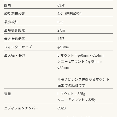
画角
63.4°
絞り羽根枚数
9枚（円形絞り）
最小絞り
F22
最短撮影距離
27cm
最大撮影倍率
1:5.7
フィルターサイズ
φ58mm
最大径 × 長さ
L マウント：φ70mm × 65.4mm
ソニー Eマウント：φ70mm ×
67.4mm
※長さはレンズ先端からマウント
面までの距離です。
質量
L マウント：325g
ソニー Eマウント：325g
エディションナンバー
C020