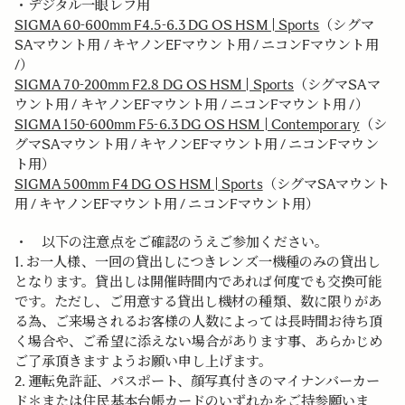
・デジタル一眼レフ用
SIGMA 60-600mm F4.5-6.3 DG OS HSM | Sports
（シグマ
SAマウント用 / キヤノンEFマウント用 / ニコンFマウント用
/）
SIGMA 70-200mm F2.8 DG OS HSM | Sports
（シグマSAマ
ウント用 / キヤノンEFマウント用 / ニコンFマウント用 /）
SIGMA 150-600mm F5-6.3 DG OS HSM | Contemporary
（シ
グマSAマウント用 / キヤノンEFマウント用 / ニコンFマウン
ト用）
SIGMA 500mm F4 DG OS HSM | Sports
（シグマSAマウント
用 / キヤノンEFマウント用 / ニコンFマウント用）
・ 以下の注意点をご確認のうえご参加ください。
1. お一人様、一回の貸出しにつきレンズ一機種のみの貸出し
となります。貸出しは開催時間内であれば何度でも交換可能
です。ただし、ご用意する貸出し機材の種類、数に限りがあ
る為、ご来場されるお客様の人数によっては長時間お待ち頂
く場合や、ご希望に添えない場合があります事、あらかじめ
ご了承頂きますようお願い申し上げます。
2. 運転免許証、パスポート、顔写真付きのマイナンバーカー
ド＊または住民基本台帳カードのいずれかをご持参願いま