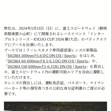
弊社は、2024年5月12日（日）に、富士スピードウェイ（静岡
県駿東郡小山町）にて開催されるレースイベント「インター
プロトシリーズ・KYOJO CUP 2024 第1大会」のパドックエリ
アにブースを出展いたします。
ブースではミラーレスカメラ専用超望遠レンズの新製品
「
SIGMA 500mm F5.6 DG DN OS | Sports
」をはじめ、
「
SIGMA 60-600mm F4.5-6.3 DG DN OS | Sports
」や、
「
SIGMA 150-600mm F5-6.3 DG DN OS | Sports
」を貸出し
※、富士スピードウェイ内の撮影可能エリアを自由に撮影し
ていただけます。
※レンズの貸出しには、運転免許証、パスポート、マイナン
バーカード等の顔写真つきの公的な身分証明書のご提示が必
要です。