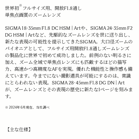
※
世界初
フルサイズ用、開放F1.8通し
単焦点画質のズームレンズ
SIGMA 18-35mm F1.8 DC HSM | Artや、SIGMA 24-35mm F2
DG HSM | Artなど、先駆的なズームレンズを世に送り出し、
新たな表現の可能性を提示してきたSIGMA。大口径ズームの
パイオニアとして、フルサイズ用開放F1.8通しズームレンズ
の製品化に世界で初めて成功しました。前例のない明るさに
加え、ズーム全域で単焦点レンズにも匹敵するほどの描写
力、高速かつ高精度なAFを実現。優れた機能性と操作感も備
えています。今までにない撮影道具が可能にするのは、常識
にとらわれない表現。SIGMA 28-45mm F1.8 DG DN | Art
が、ズームレンズとその表現の歴史に新たな1ページを刻みま
す。
※ 2024年6月現在、当社調べ
【主な仕様】