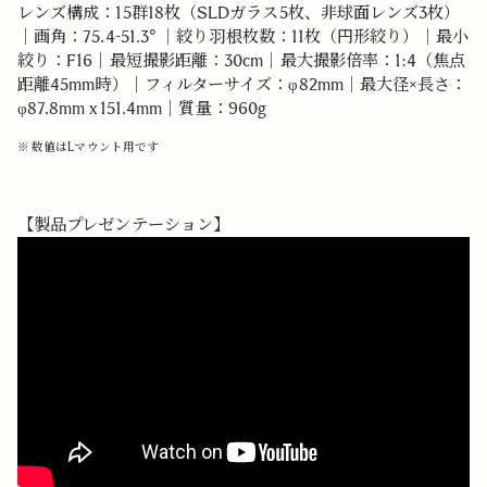
レンズ構成：15群18枚（SLDガラス5枚、非球面レンズ3枚）
｜画角：75.4-51.3° ｜絞り羽根枚数：11枚（円形絞り）｜最小
絞り：F16｜最短撮影距離：30cm｜最大撮影倍率：1:4（焦点
距離45mm時）｜フィルターサイズ：φ82mm｜最大径×長さ：
φ87.8mm x 151.4mm｜質量：960g
※ 数値はLマウント用です
【製品プレゼンテーション】