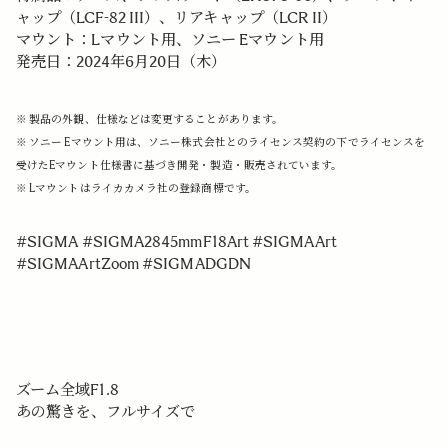
ャップ（LCF-82 III）、リアキャップ（LCR II）
マウント：Lマウント用、ソニー Eマウント用
発売日：2024年6月20日（木）
※ 製品の外観、仕様などは変更することがあります。
※ ソニー Eマウント用は、ソニー株式会社とのライセンス契約の下でライセンスを
受けたEマウント仕様書に基づき開発・製造・販売されています。
※ Lマウントはライカカメラ社の登録商標です。
#SIGMA #SIGMA2845mmF18Art #SIGMAArt
#SIGMAArtZoom #SIGMADGDN
ズーム全域F1.8
あの驚きを、フルサイズで