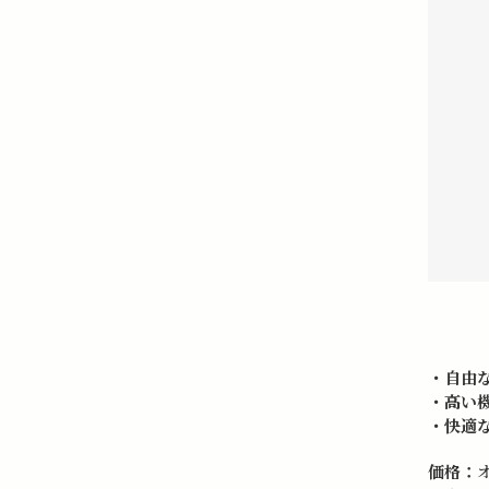
・自由な
・高い
・快適
価格：