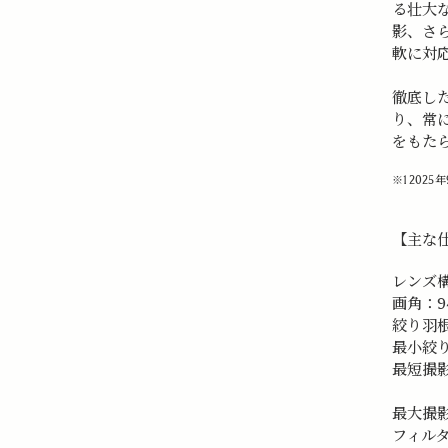
る壮大
影、さ
軟に対
徹底し
り、常
をもた
※1 2025
【主な
レンズ構
画角：94.
絞り羽
最小絞り
最短撮影
25c
最大撮影
フィルタ