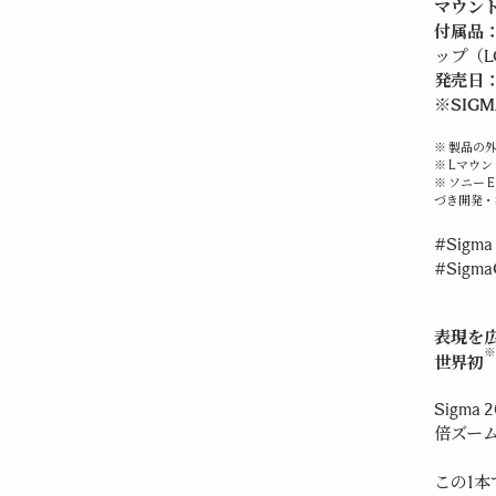
マウン
付属品
ップ（L
発売日
※SI
※ 製品の
※ Lマウ
※ ソニー
づき開発・
#Sigma
#Sigma
表現を
※
世界初
Sigma 
倍ズー
この1本