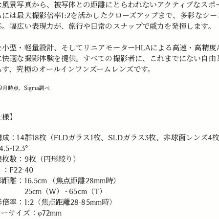
な風景写真から、被写体との距離にとらわれないアクティブなスポ
らには最大撮影倍率1:2を活かしたクローズアップまで、多彩なシー
応。幅広い表現力が、旅行や日常のスナップで威力を発揮します。
た小型・軽量設計、そしてリニアモーターHLAによる高速・高精度
に快適な撮影体験を提供。すべての撮影者に、これまでにない自由
らす、究極のオールインワンズームレンズです。
年9月時点、Sigma調べ
仕様】
成：14群18枚（FLDガラス1枚、SLDガラス3枚、非球面レンズ4
5-12.3°
根枚数：9枚（円形絞り）
：F22-40
距離：16.5cm （焦点距離28mm時）
m（W） - 65cm（T）
倍率：1:2（焦点距離28-85mm時）
ーサイズ：φ72mm