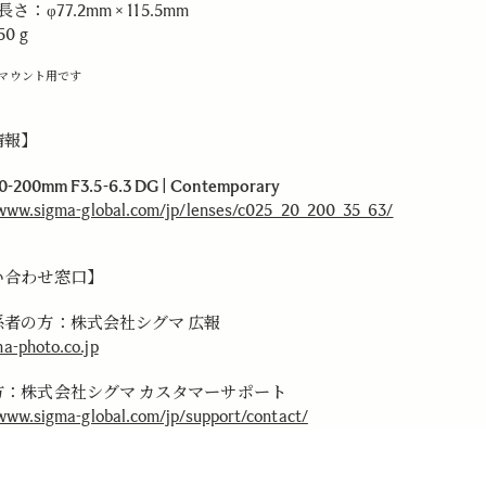
さ：φ77.2mm × 115.5mm
0 g
Lマウント用です
情報】
0-200mm F3.5-6.3 DG | Contemporary
/www.sigma-global.com/jp/lenses/c025_20_200_35_63/
い合わせ窓口】
係者の方：株式会社シグマ 広報
a-photo.co.jp
方：株式会社シグマ カスタマーサポート
/www.sigma-global.com/jp/support/contact/