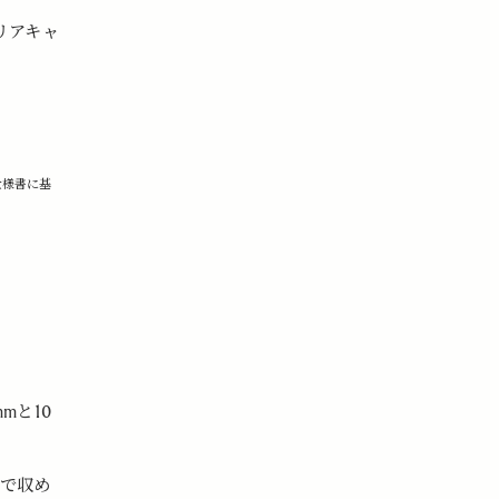
、リアキャ
仕様書に基
mmと10
角で収め