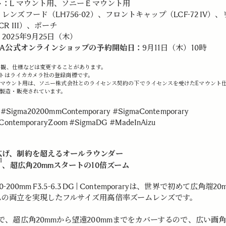
ト：
L マウント用、ソニー E マウント用
：
レンズフード（LH756-02）、フロントキャップ（LCF-72 IV）
CR III）、ポーチ
：
2025年9月25日（木）
GMA公式オンラインショップの予約開始日：
9月11日（木）10時
外観、仕様などは変更することがあります。
ントはライカカメラ社の登録商標です。
 Eマウント用は、ソニー株式会社とのライセンス契約の下でライセンスを受けたEマウント
製造・販売されています。
 #Sigma20200mmContemporary #SigmaContemporary
ContemporaryZoom #SigmaDG #MadeInAizu
広げ、制約を超えるオールラウンダー
1
、超広角20
mm
スタートの10倍ズーム
20-200mm F3.5-6.3 DG | Contemporaryは、世界で初めて広角端20
ムの両立を実現したフルサイズ用高倍率ズームレンズです。
で、超広角20mmから望遠200mmまでをカバーするので、広い画