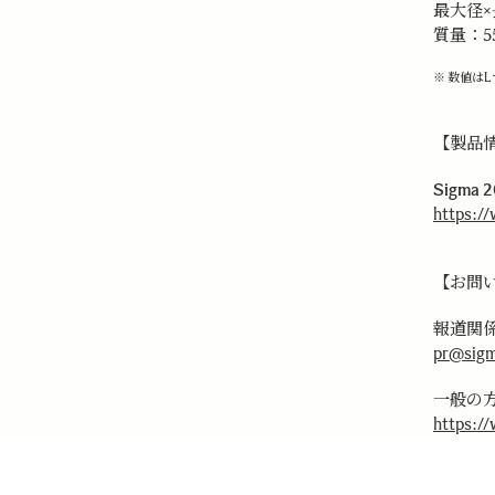
最大径×長
質量：55
※ 数値は
【製品
Sigma 2
https:/
【お問
報道関
pr@sigm
一般の
https:/