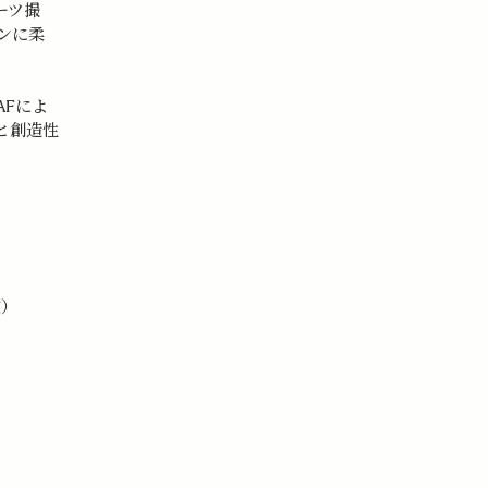
ーツ撮
ンに柔
AFによ
と創造性
枚）