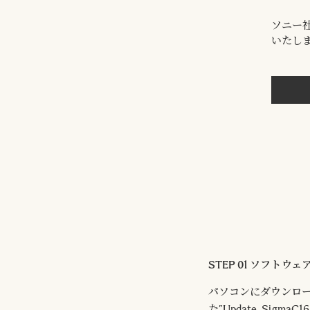
ソニー社
いたし
STEP 01 ソフト
パソコンにダウンロ
た”Update_Sigma