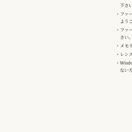
下さ
ファ
よう
ファ
さい
メモ
レン
Win
ない