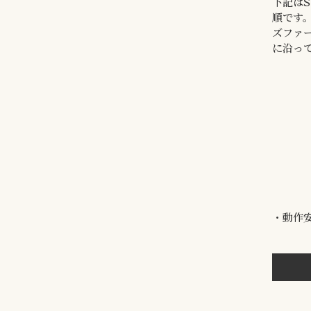
下記はS
順です
ズファ
に沿っ
・動作