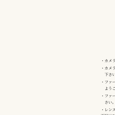
カメ
カメ
下さ
ファ
よう
ファ
さい
レン