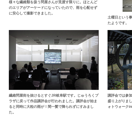
様々な繊維類を扱う問屋さんが見渡す限りに。ほとんど
のエリアがアーケードになっていたので、雨を心配せず
に安心して撮影できました。
土曜日という
たようです。
繊維問屋街を抜けるとすぐJR岐阜駅です。じゅうろくプ
講評会では参
ラザに戻って作品講評会が行われました。講評会が始ま
盛り上がりま
ると同時に大粒の雨が！間一髪で降られずにすみまし
ォトウォークi
た。