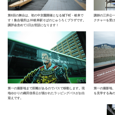
第8回の舞台は、初の中京圏開催となる城下町・岐阜で
講師の三井公
す！集合場所はJR岐阜駅そばのじゅうろくプラザです。
クチャーを受
講評会含めて1日お世話になります！
第一の撮影地まで距離があるのでバスで移動します。現
第一の撮影地
地ゆかりの織田信長公が描かれたラッピングバスがお出
を見学する為
迎えです。