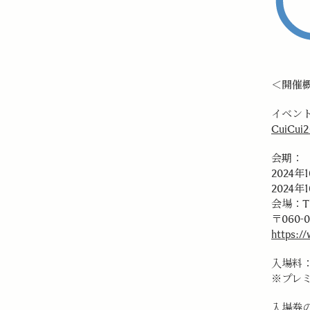
＜開催
イベン
CuiCui2
会期：
2024年
2024年
会場：Th
〒060
https:/
入場料
※プレミ
入場券