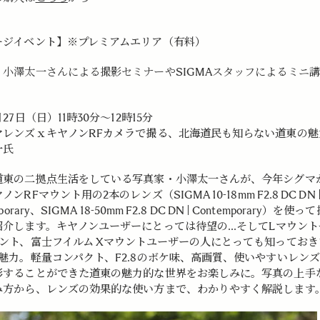
ージイベント】
※プレミアムエリア（有料）
・小澤太一さんによる撮影セミナーやSIGMAスタッフによるミニ
。
月27日（日）11時30分～12時15分
マレンズｘキヤノンRFカメラで撮る、北海道民も知らない道東の
一氏
道東の二拠点生活をしている写真家・小澤太一さんが、今年シグマ
ンRFマウント用の2本のレンズ（SIGMA 10-18mm F2.8 DC DN 
porary、SIGMA 18-50mm F2.8 DC DN | Contemporary）を使
紹介します。キヤノンユーザーにとっては待望の...そしてLマウン
ウント、富士フイルム Xマウントユーザーの人にとっても知っておき
の魅力。軽量コンパクト、F2.8のボケ味、高画質、使いやすいレン
影することができた道東の魅力的な世界をお楽しみに。写真の上手
み方から、レンズの効果的な使い方まで、わかりやすく解説します