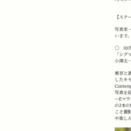
【ステ
写真家
います
〇 10
「シグ
小澤太
東京と
したキヤノ
Contem
写真を
ーEマ
の2本
こそ撮
や楽し