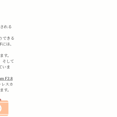
催される
りでき
る
3年には
、
します。
、そして
ていま
m F2.8
ーレスカ
ます。