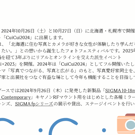
2024年10月26日（土）と10月27日（日）に北海道・札幌市で開
「CuiCui2024」に出展します。
iは、
「
北海道に住む写真とカメラが好きな女性が体験したり学んだ
りたい。」
との想いから誕生したフォトフェスティバルです。
202
渦を経て3年ぶりにリアルとオンラインを交えた派生イベン
ト
ui+2023」を開催。2024年は「
CuiCui2024」としてフル開催いた
ーマ「写真でつながる、写真と広がる」のもと、
写真愛好家同士を
好家と出展社をつなぐ有益な場
として今年も機能することを目指し
ースでは2024年9月26日（木）に発売した新製品「
SIGMA 10-18m
 Contemporary
」キヤノンRFマウント用をはじめとした各種ミラ
レンズ、
SIGMA fpシリーズ
の展示や貸出、ステージイベントを行い