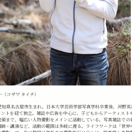
一（コザワ タイチ）
年愛知県名古屋市生まれ。
日本大学芸術学部写真学科卒業後、
河野英
タントを経て独立。雑誌や広告を中心に、
子どもからアーティスト
統領まで、
幅広い人物撮影をメインに活動している。
写真雑誌での
講師・講演など、
活動の範囲は多岐に渡る。ライフワークは「
世界