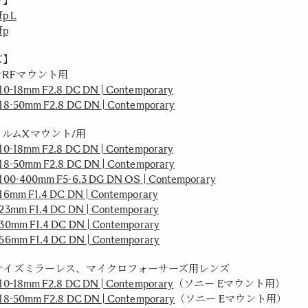
ラ】
p L
fp
ズ】
ンRFマウント用
0-18mm F2.8 DC DN | Contemporary
8-50mm F2.8 DC DN | Contemporary
ルムXマウント/用
0-18mm F2.8 DC DN | Contemporary
8-50mm F2.8 DC DN | Contemporary
100-400mm F5-6.3 DG DN OS | Contemporary
6mm F1.4 DC DN | Contemporary
3mm F1.4 DC DN | Contemporary
0mm F1.4 DC DN | Contemporary
6mm F1.4 DC DN | Contemporary
Cサイズミラーレス、マイクロフォーサーズ用レンズ
0-18mm F2.8 DC DN | Contemporary
（ソニー Eマウント用）
8-50mm F2.8 DC DN | Contemporary
（ソニー Eマウント用）