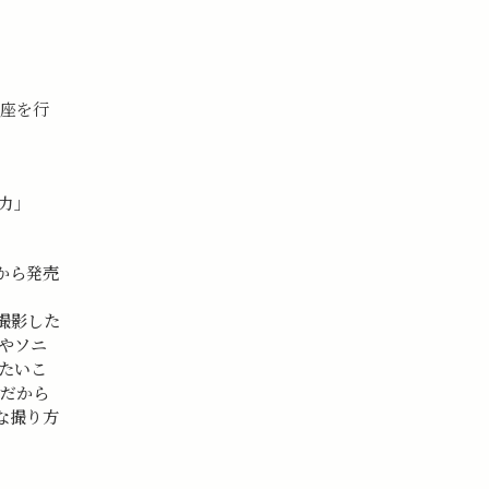
講座を行
魅力」
から発売
|
って撮影した
トやソニ
たいこ
ズだから
な撮り方
。