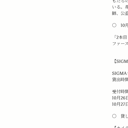
もたち
いる。身
師、公益
〇 10
「2本目
ファー
【SI
SIGM
貸出時
受付時
10月2
10月2
〇 貸