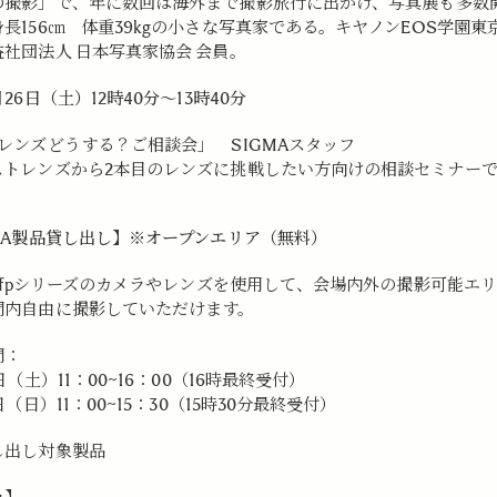
の撮影」で、
年に数回は海外まで撮影旅行に出かけ、
写真展も多数
長156㎝ 体重39kgの小さな写真家である。
キヤノンEOS学園東
社団法人 日本写真家協会 会員。
月26日（土）12時40分～13時40分
レンズどうする？ご相談会」 SIGMAスタッフ
ストレンズから2本目のレンズに挑戦したい方向けの相談セミナー
GMA製品貸し出し】※オープンエリア（無料）
A fpシリーズのカメラやレンズを使用して、会場内外の撮影可能エ
間内自由に撮影していただけます。
間：
6日（土）11：00~16：00（16時最終受付）
7日（日）11：00~15：30（15時30分最終受付）
し出し対象製品