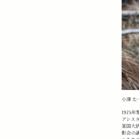
小澤 太
1975
アシス
某国大
影会の