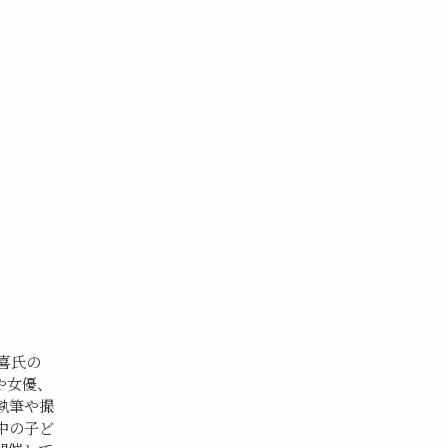
喜氏の
や女優、
執筆や撮
中の子ど