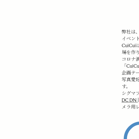
弊社は、
イベント
CuiCu
場を作
コロナ
「CuiC
企画テ
写真愛
す。
シグマブ
DC DN |
メラ用